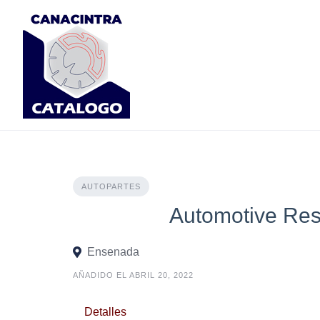
Skip
to
content
AUTOPARTES
Automotive Res
Ensenada
AÑADIDO EL ABRIL 20, 2022
Detalles