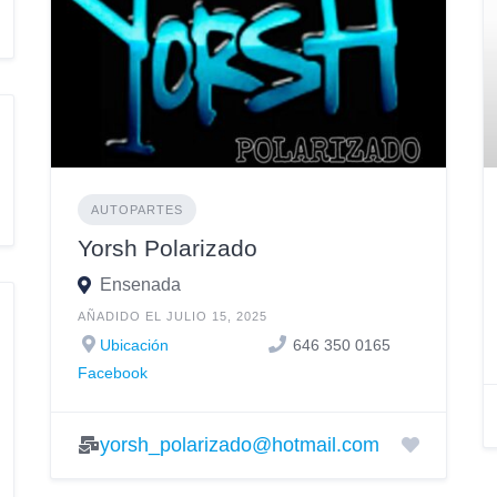
AUTOPARTES
Yorsh Polarizado
Ensenada
AÑADIDO EL JULIO 15, 2025
Ubicación
646 350 0165
Facebook
yorsh_polarizado@hotmail.com