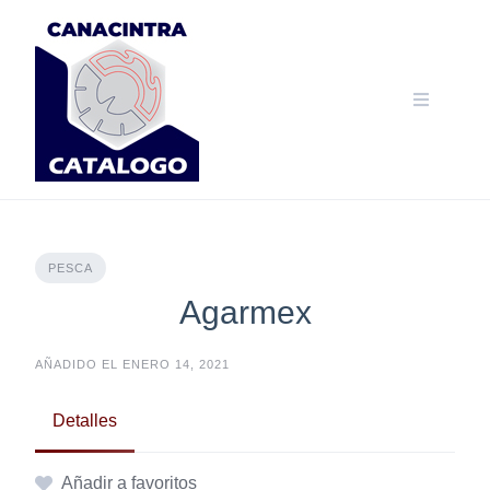
Skip
to
content
PESCA
Agarmex
AÑADIDO EL ENERO 14, 2021
Detalles
Añadir a favoritos