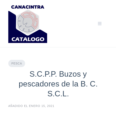
Skip
to
content
PESCA
S.C.P.P. Buzos y
pescadores de la B. C.
S.C.L.
AÑADIDO EL ENERO 15, 2021