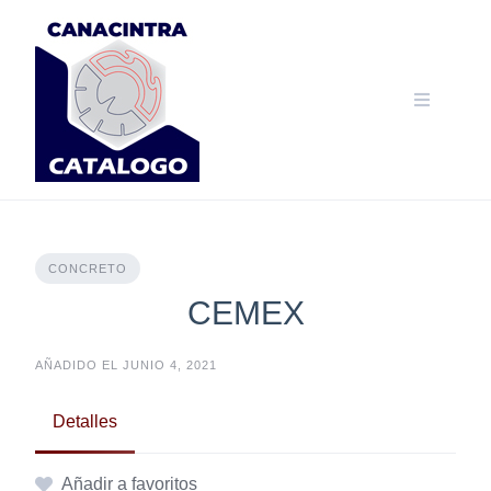
Skip
to
content
CONCRETO
CEMEX
AÑADIDO EL JUNIO 4, 2021
Detalles
Añadir a favoritos