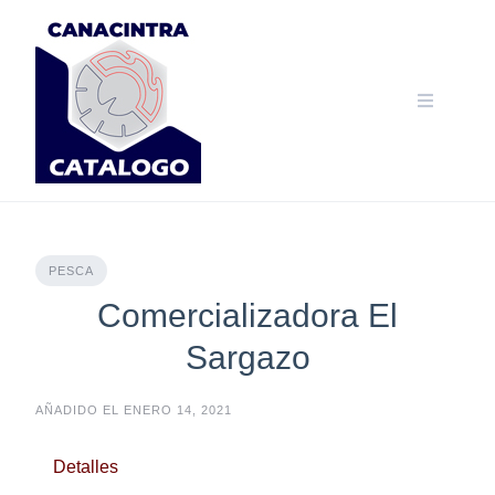
Skip
to
content
PESCA
Comercializadora El
Sargazo
AÑADIDO EL ENERO 14, 2021
Detalles