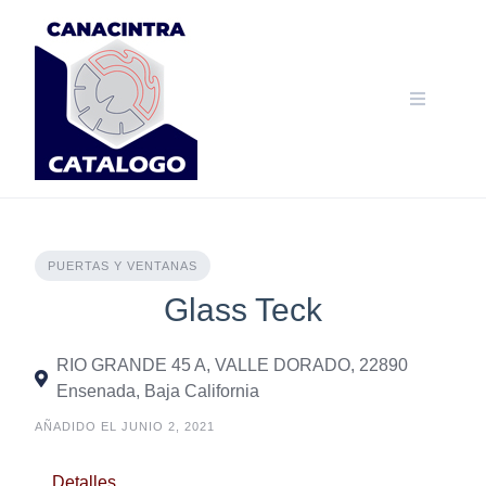
Skip
to
content
PUERTAS Y VENTANAS
Glass Teck
RIO GRANDE 45 A, VALLE DORADO, 22890
Ensenada, Baja California
AÑADIDO EL JUNIO 2, 2021
Detalles