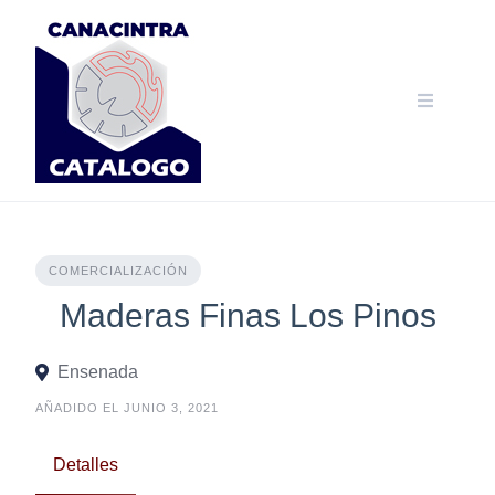
Skip
to
content
COMERCIALIZACIÓN
Maderas Finas Los Pinos
Ensenada
AÑADIDO EL JUNIO 3, 2021
Detalles