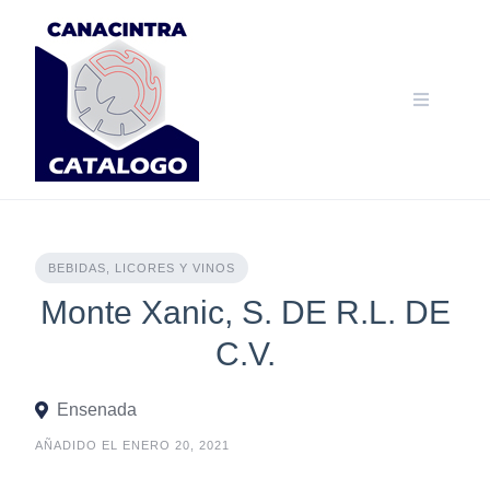
Skip
to
content
BEBIDAS, LICORES Y VINOS
Monte Xanic, S. DE R.L. DE
C.V.
Ensenada
AÑADIDO EL ENERO 20, 2021