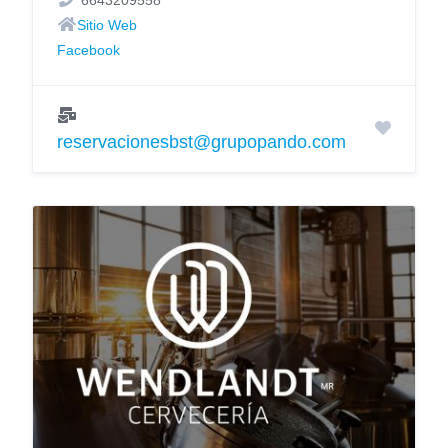
6643209558
Sitio Web
Facebook
reservacionesbst@grupopando.com