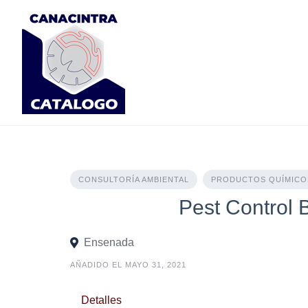
Skip
to
content
CONSULTORÍA AMBIENTAL
PRODUCTOS QUÍMICO
Pest Control B
Ensenada
AÑADIDO EL MAYO 31, 2021
Detalles