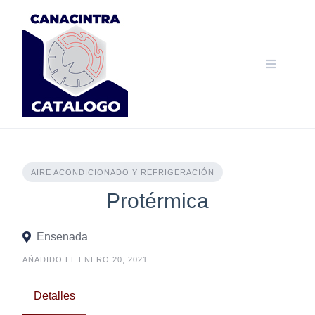
Skip
to
content
AIRE ACONDICIONADO Y REFRIGERACIÓN
Protérmica
Ensenada
AÑADIDO EL ENERO 20, 2021
Detalles