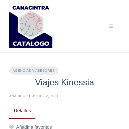
Skip
to
content
AGENCIAS Y ASESORES
Viajes Kinessia
AÑADIDO EL JULIO 12, 2021
Detalles
Añadir a favoritos