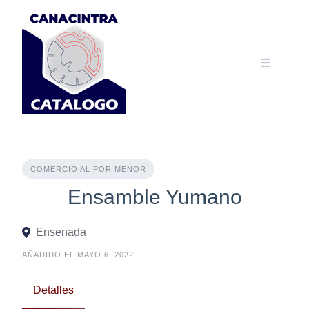
Skip
to
content
COMERCIO AL POR MENOR
Ensamble Yumano
Ensenada
AÑADIDO EL MAYO 6, 2022
Detalles