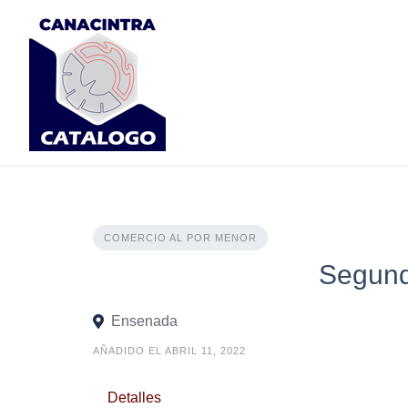
Skip
to
content
COMERCIO AL POR MENOR
Segund
Ensenada
AÑADIDO EL ABRIL 11, 2022
Detalles